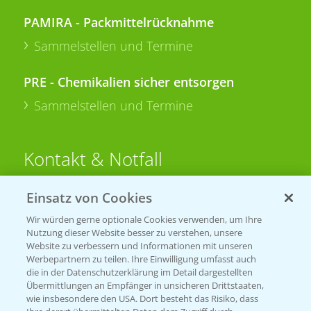
PAMIRA - Packmittelrücknahme
Sammelstellen und Termine
PRE - Chemikalien sicher entsorgen
Sammelstellen und Termine
Kontakt & Notfall
Einsatz von Cookies
Beratung auf WhatsApp
T.
+49 (0)174 346 564 1
Wir würden gerne optionale Cookies verwenden, um Ihre
Nutzung dieser Website besser zu verstehen, unsere
Website zu verbessern und Informationen mit unseren
KONTAKT
Werbepartnern zu teilen. Ihre Einwilligung umfasst auch
die in der Datenschutzerklärung im Detail dargestellten
Übermittlungen an Empfänger in unsicheren Drittstaaten,
Hilfe in Notfällen
wie insbesondere den USA. Dort besteht das Risiko, dass