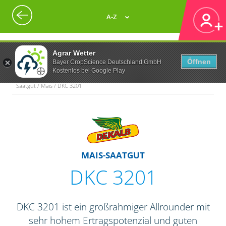
A-Z
Agrar Wetter
Öffnen
Bayer CropScience Deutschland GmbH
Kostenlos bei Google Play
Saatgut / Mais / DKC 3201
MAIS-SAATGUT
DKC 3201
DKC 3201 ist ein großrahmiger Allrounder mit
sehr hohem Ertragspotenzial und guten