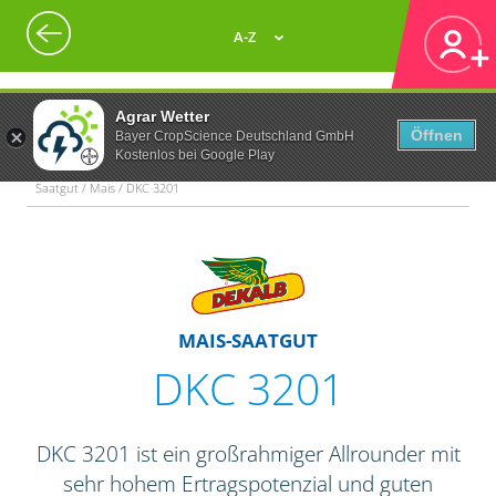
A-Z
Agrar Wetter
Öffnen
Bayer CropScience Deutschland GmbH
Kostenlos bei Google Play
Saatgut / Mais / DKC 3201
MAIS-SAATGUT
DKC 3201
DKC 3201 ist ein großrahmiger Allrounder mit
sehr hohem Ertragspotenzial und guten