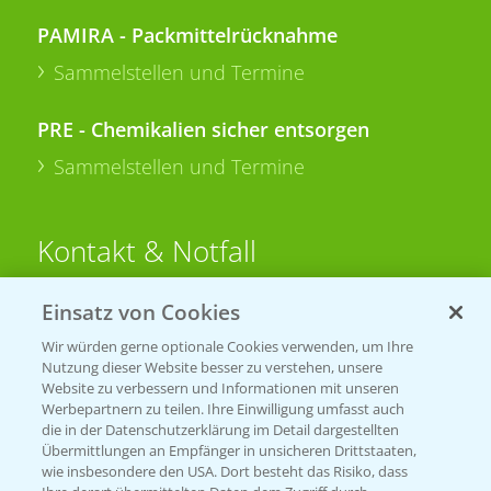
PAMIRA - Packmittelrücknahme
Sammelstellen und Termine
PRE - Chemikalien sicher entsorgen
Sammelstellen und Termine
Kontakt & Notfall
Einsatz von Cookies
Beratung auf WhatsApp
T.
+49 (0)174 346 564 1
Wir würden gerne optionale Cookies verwenden, um Ihre
Nutzung dieser Website besser zu verstehen, unsere
Website zu verbessern und Informationen mit unseren
KONTAKT
Werbepartnern zu teilen. Ihre Einwilligung umfasst auch
die in der Datenschutzerklärung im Detail dargestellten
Übermittlungen an Empfänger in unsicheren Drittstaaten,
Hilfe in Notfällen
wie insbesondere den USA. Dort besteht das Risiko, dass