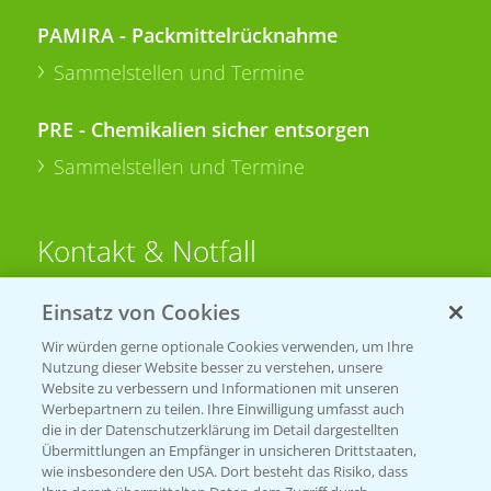
PAMIRA - Packmittelrücknahme
Sammelstellen und Termine
PRE - Chemikalien sicher entsorgen
Sammelstellen und Termine
Kontakt & Notfall
Einsatz von Cookies
Beratung auf WhatsApp
T.
+49 (0)174 346 564 1
Wir würden gerne optionale Cookies verwenden, um Ihre
Nutzung dieser Website besser zu verstehen, unsere
Website zu verbessern und Informationen mit unseren
KONTAKT
Werbepartnern zu teilen. Ihre Einwilligung umfasst auch
die in der Datenschutzerklärung im Detail dargestellten
Übermittlungen an Empfänger in unsicheren Drittstaaten,
Hilfe in Notfällen
wie insbesondere den USA. Dort besteht das Risiko, dass