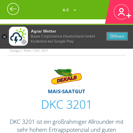
A-Z
Agrar Wetter
Öffnen
Bayer CropScience Deutschland GmbH
Kostenlos bei Google Play
Saatgut / Mais / DKC 3201
MAIS-SAATGUT
DKC 3201
DKC 3201 ist ein großrahmiger Allrounder mit
sehr hohem Ertragspotenzial und guten