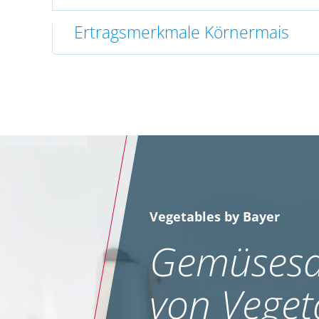
Ertragsmerkmale Körnermais
Vegetables by Bayer
Gemüsesa
von Veget