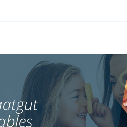
atgut
ables