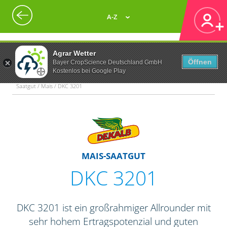
A-Z
Agrar Wetter
Öffnen
Bayer CropScience Deutschland GmbH
Kostenlos bei Google Play
Saatgut / Mais / DKC 3201
MAIS-SAATGUT
DKC 3201
DKC 3201 ist ein großrahmiger Allrounder mit
sehr hohem Ertragspotenzial und guten