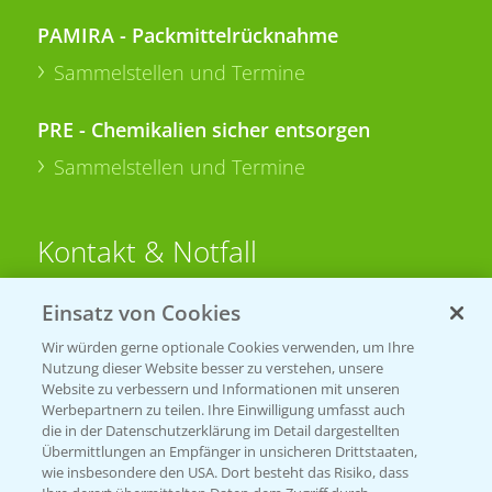
PAMIRA - Packmittelrücknahme
Sammelstellen und Termine
PRE - Chemikalien sicher entsorgen
Sammelstellen und Termine
Kontakt & Notfall
Einsatz von Cookies
Beratung auf WhatsApp
T.
+49 (0)174 346 564 1
Wir würden gerne optionale Cookies verwenden, um Ihre
Nutzung dieser Website besser zu verstehen, unsere
Website zu verbessern und Informationen mit unseren
KONTAKT
Werbepartnern zu teilen. Ihre Einwilligung umfasst auch
die in der Datenschutzerklärung im Detail dargestellten
Übermittlungen an Empfänger in unsicheren Drittstaaten,
Hilfe in Notfällen
wie insbesondere den USA. Dort besteht das Risiko, dass