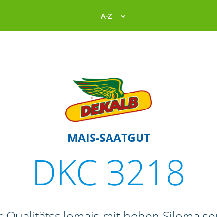
A-Z
MAIS-SAATGUT
DKC 3218
r Qualitätssilomais mit hohen Silomais