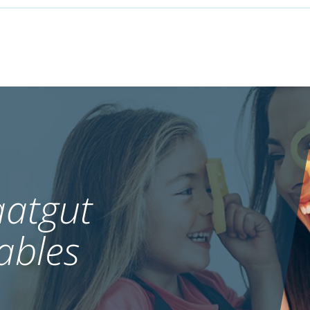
atgut
ables