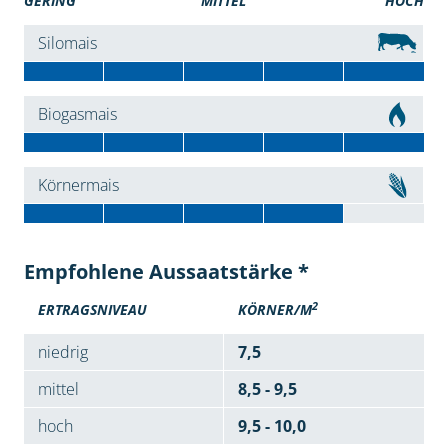
GERING
MITTEL
HOCH
Silomais
Biogasmais
Körnermais
Empfohlene Aussaatstärke *
2
ERTRAGSNIVEAU
KÖRNER/M
niedrig
7,5
mittel
8,5 - 9,5
hoch
9,5 - 10,0