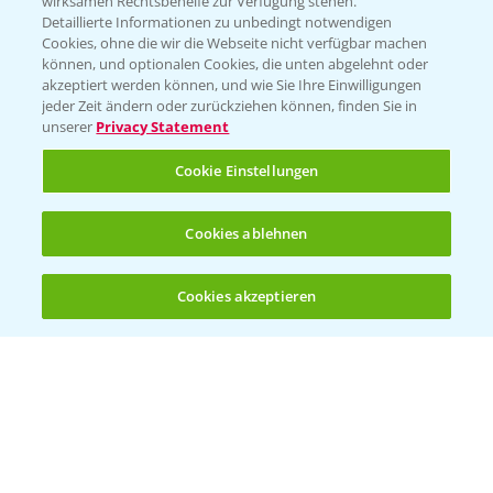
wirksamen Rechtsbehelfe zur Verfügung stehen.
Detaillierte Informationen zu unbedingt notwendigen
Cookies, ohne die wir die Webseite nicht verfügbar machen
Beratung auf WhatsApp
können, und optionalen Cookies, die unten abgelehnt oder
T.
+49 (0)174 346 564 1
akzeptiert werden können, und wie Sie Ihre Einwilligungen
jeder Zeit ändern oder zurückziehen können, finden Sie in
unserer
Privacy Statement
KONTAKT
Cookie Einstellungen
Hilfe in Notfällen
Cookies ablehnen
T.
+49 (0)214/30-20220
Cookies akzeptieren
Öffnen
Bis zu 4 Produkte vergleichen:
(noch 4)
Folgen Sie uns