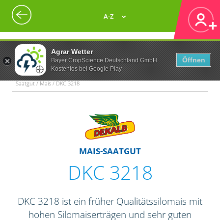
A-Z
Agrar Wetter
Öffnen
Bayer CropScience Deutschland GmbH
Kostenlos bei Google Play
Saatgut / Mais / DKC 3218
MAIS-SAATGUT
DKC 3218
DKC 3218 ist ein früher Qualitätssilomais mit
hohen Silomaiserträgen und sehr guten