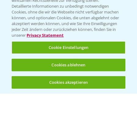
wirksamen Rechtsbehelfe zur Verfügung stehen.
Detaillierte Informationen zu unbedingt notwendigen
Cookies, ohne die wir die Webseite nicht verfügbar machen
Beratung auf WhatsApp
können, und optionalen Cookies, die unten abgelehnt oder
T.
+49 (0)174 346 564 1
akzeptiert werden können, und wie Sie Ihre Einwilligungen
jeder Zeit ändern oder zurückziehen können, finden Sie in
unserer
Privacy Statement
KONTAKT
Cookie Einstellungen
Hilfe in Notfällen
Cookies ablehnen
T.
+49 (0)214/30-20220
Cookies akzeptieren
Öffnen
Bis zu 4 Produkte vergleichen:
(noch 4)
Folgen Sie uns