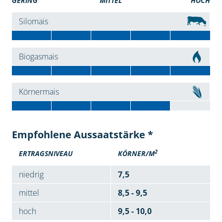
GERING
MITTEL
HOCH
Silomais
Biogasmais
Körnermais
Empfohlene Aussaatstärke *
2
ERTRAGSNIVEAU
KÖRNER/M
niedrig
7,5
mittel
8,5 - 9,5
hoch
9,5 - 10,0