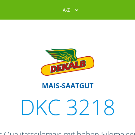
A-Z
MAIS-SAATGUT
DKC 3218
r Qualitätssilomais mit hohen Silomais