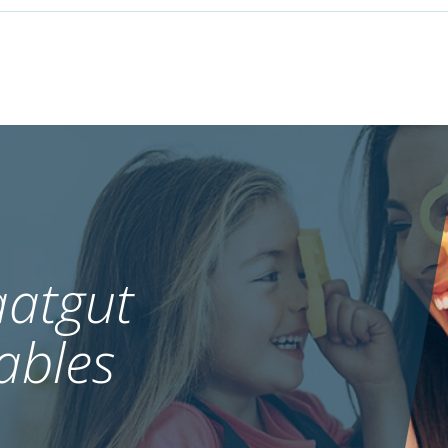
atgut
ables