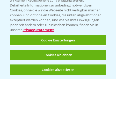
wirksamen Rechtsbehelfe zur Verfügung stehen.
Detaillierte Informationen zu unbedingt notwendigen
Cookies, ohne die wir die Webseite nicht verfügbar machen
Beratung auf WhatsApp
können, und optionalen Cookies, die unten abgelehnt oder
T.
+49 (0)174 346 564 1
akzeptiert werden können, und wie Sie Ihre Einwilligungen
jeder Zeit ändern oder zurückziehen können, finden Sie in
unserer
Privacy Statement
KONTAKT
Cookie Einstellungen
Hilfe in Notfällen
Cookies ablehnen
T.
+49 (0)214/30-20220
Cookies akzeptieren
Öffnen
Bis zu 4 Produkte vergleichen:
(noch 4)
Folgen Sie uns