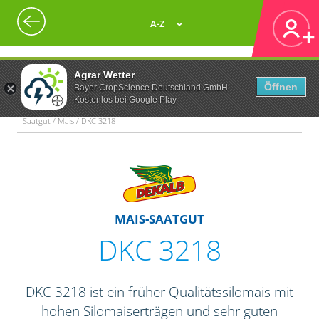
A-Z
Agrar Wetter
Öffnen
Bayer CropScience Deutschland GmbH
Kostenlos bei Google Play
Saatgut / Mais / DKC 3218
MAIS-SAATGUT
DKC 3218
DKC 3218 ist ein früher Qualitätssilomais mit
hohen Silomaiserträgen und sehr guten