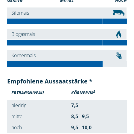
GERING
MITTEL
HOCH
Silomais
Biogasmais
Körnermais
Empfohlene Aussaatstärke *
2
ERTRAGSNIVEAU
KÖRNER/M
niedrig
7,5
mittel
8,5 - 9,5
hoch
9,5 - 10,0