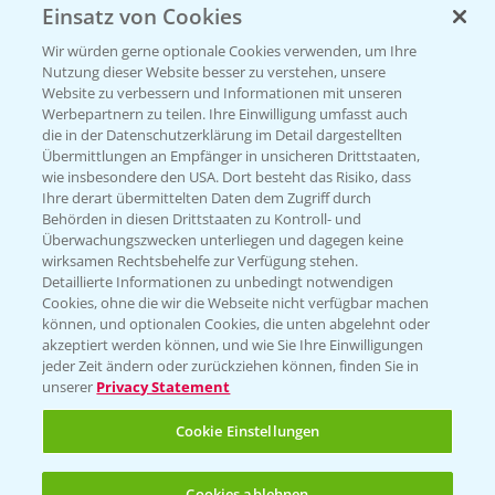
Einsatz von Cookies
KONTAKT
Wir würden gerne optionale Cookies verwenden, um Ihre
Nutzung dieser Website besser zu verstehen, unsere
Hilfe in Notfällen
Website zu verbessern und Informationen mit unseren
T.
+49 (0)214/30-20220
Werbepartnern zu teilen. Ihre Einwilligung umfasst auch
die in der Datenschutzerklärung im Detail dargestellten
Übermittlungen an Empfänger in unsicheren Drittstaaten,
wie insbesondere den USA. Dort besteht das Risiko, dass
Ihre derart übermittelten Daten dem Zugriff durch
Behörden in diesen Drittstaaten zu Kontroll- und
Überwachungszwecken unterliegen und dagegen keine
wirksamen Rechtsbehelfe zur Verfügung stehen.
Folgen Sie uns
Detaillierte Informationen zu unbedingt notwendigen
Cookies, ohne die wir die Webseite nicht verfügbar machen
können, und optionalen Cookies, die unten abgelehnt oder
akzeptiert werden können, und wie Sie Ihre Einwilligungen
jeder Zeit ändern oder zurückziehen können, finden Sie in
unserer
Privacy Statement
Cookie Einstellungen
Allgemeine Nutzungsbedingungen
Datenschutzerklärung
Cookies ablehnen