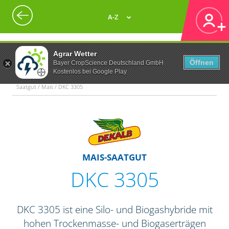
A-Z
Agrar Wetter
Öffnen
Bayer CropScience Deutschland GmbH
Kostenlos bei Google Play
Saatgut / Mais / DKC 3305
MAIS-SAATGUT
DKC 3305
DKC 3305 ist eine Silo- und Biogashybride mit
hohen Trockenmasse- und Biogaserträgen