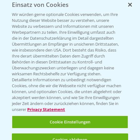
Einsatz von Cookies
KONTAKT
Wir würden gerne optionale Cookies verwenden, um Ihre
Nutzung dieser Website besser zu verstehen, unsere
Hilfe in Notfällen
Website zu verbessern und Informationen mit unseren
T.
+49 (0)214/30-20220
Werbepartnern zu teilen. Ihre Einwilligung umfasst auch
die in der Datenschutzerklärung im Detail dargestellten
Übermittlungen an Empfänger in unsicheren Drittstaaten,
wie insbesondere den USA. Dort besteht das Risiko, dass
Ihre derart übermittelten Daten dem Zugriff durch
Behörden in diesen Drittstaaten zu Kontroll- und
Überwachungszwecken unterliegen und dagegen keine
wirksamen Rechtsbehelfe zur Verfügung stehen.
Folgen Sie uns
Detaillierte Informationen zu unbedingt notwendigen
Cookies, ohne die wir die Webseite nicht verfügbar machen
können, und optionalen Cookies, die unten abgelehnt oder
akzeptiert werden können, und wie Sie Ihre Einwilligungen
jeder Zeit ändern oder zurückziehen können, finden Sie in
unserer
Privacy Statement
Cookie Einstellungen
Allgemeine Nutzungsbedingungen
Datenschutzerklärung
Cookies ablehnen