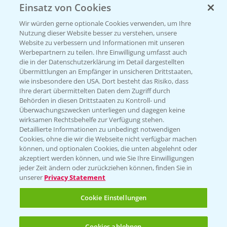
Einsatz von Cookies
KONTAKT
Wir würden gerne optionale Cookies verwenden, um Ihre
Nutzung dieser Website besser zu verstehen, unsere
Hilfe in Notfällen
Website zu verbessern und Informationen mit unseren
T.
+49 (0)214/30-20220
Werbepartnern zu teilen. Ihre Einwilligung umfasst auch
die in der Datenschutzerklärung im Detail dargestellten
Übermittlungen an Empfänger in unsicheren Drittstaaten,
wie insbesondere den USA. Dort besteht das Risiko, dass
Ihre derart übermittelten Daten dem Zugriff durch
Behörden in diesen Drittstaaten zu Kontroll- und
Überwachungszwecken unterliegen und dagegen keine
wirksamen Rechtsbehelfe zur Verfügung stehen.
Folgen Sie uns
Detaillierte Informationen zu unbedingt notwendigen
Cookies, ohne die wir die Webseite nicht verfügbar machen
können, und optionalen Cookies, die unten abgelehnt oder
akzeptiert werden können, und wie Sie Ihre Einwilligungen
jeder Zeit ändern oder zurückziehen können, finden Sie in
unserer
Privacy Statement
Cookie Einstellungen
Allgemeine Nutzungsbedingungen
Datenschutzerklärung
Cookies ablehnen