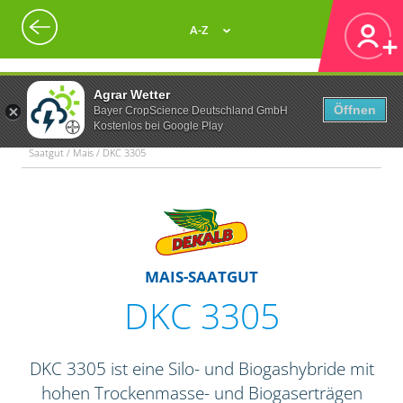
A-Z
Agrar Wetter
Öffnen
Bayer CropScience Deutschland GmbH
Kostenlos bei Google Play
Saatgut / Mais / DKC 3305
MAIS-SAATGUT
DKC 3305
DKC 3305 ist eine Silo- und Biogashybride mit
hohen Trockenmasse- und Biogaserträgen