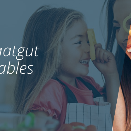
atgut
ables