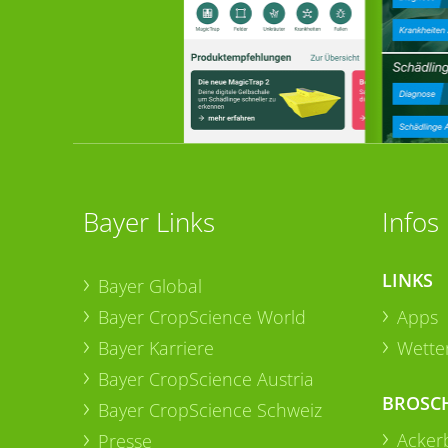
Bayer Links
Infos
LINKS
Bayer Global
Bayer CropScience World
Apps
Bayer Karriere
Wetter
Bayer CropScience Austria
BROSC
Bayer CropScience Schweiz
Acker
Presse