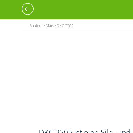
Saatgut / Mais / DKC 3305
DKC 3305 ist eine Silo- un