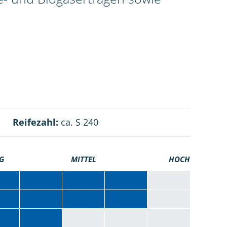
Reifezahl:
ca. S 240
G
MITTEL
HOCH