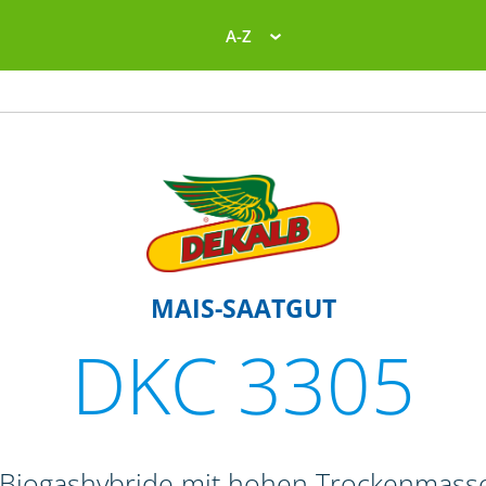
A-Z
MAIS-SAATGUT
DKC 3305
d Biogashybride mit hohen Trockenmass