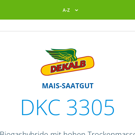
A-Z
MAIS-SAATGUT
DKC 3305
d Biogashybride mit hohen Trockenmass