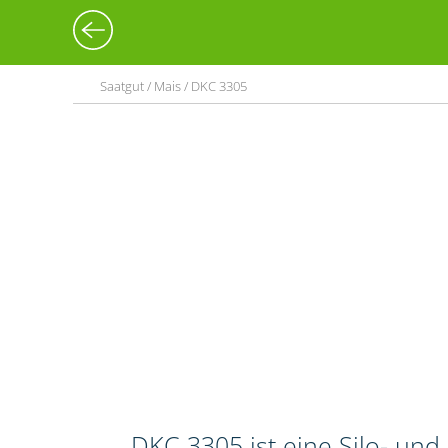
Saatgut / Mais / DKC 3305
DKC 3305 ist eine Silo- un