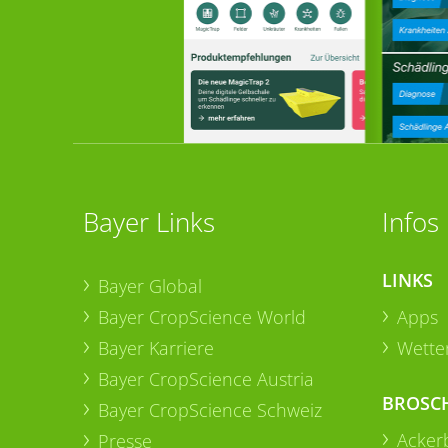
Bayer Links
Infos
LINKS
Bayer Global
Bayer CropScience World
Apps
Bayer Karriere
Wetter
Bayer CropScience Austria
BROSC
Bayer CropScience Schweiz
Acker
Presse