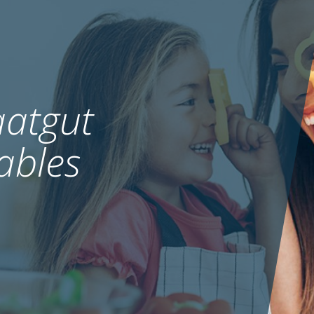
atgut
ables