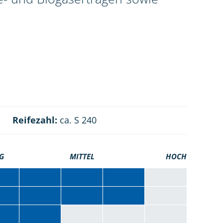
Reifezahl:
ca. S 240
G
MITTEL
HOCH