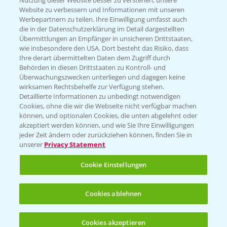
Nutzung dieser Website besser zu verstehen, unsere
Website zu verbessern und Informationen mit unseren
KONTAKT
Werbepartnern zu teilen. Ihre Einwilligung umfasst auch
die in der Datenschutzerklärung im Detail dargestellten
Übermittlungen an Empfänger in unsicheren Drittstaaten,
Hilfe in Notfällen
wie insbesondere den USA. Dort besteht das Risiko, dass
Ihre derart übermittelten Daten dem Zugriff durch
T.
+49 (0)214/30-20220
Behörden in diesen Drittstaaten zu Kontroll- und
Überwachungszwecken unterliegen und dagegen keine
wirksamen Rechtsbehelfe zur Verfügung stehen.
Detaillierte Informationen zu unbedingt notwendigen
Cookies, ohne die wir die Webseite nicht verfügbar machen
können, und optionalen Cookies, die unten abgelehnt oder
akzeptiert werden können, und wie Sie Ihre Einwilligungen
jeder Zeit ändern oder zurückziehen können, finden Sie in
Folgen Sie uns
unserer
Privacy Statement
Cookie Einstellungen
Cookies ablehnen
Cookies akzeptieren