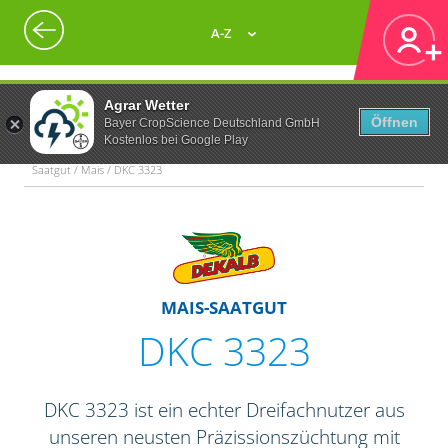
A-Z
Agrar Wetter
Öffnen
Bayer CropScience Deutschland GmbH
Kostenlos bei Google Play
Saatgut / Mais / DKC 3323
MAIS-SAATGUT
DKC 3323
DKC 3323 ist ein echter Dreifachnutzer aus
unseren neusten Präzissionszüchtung mit