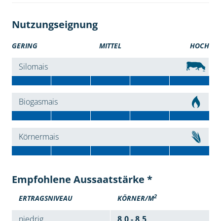
Nutzungseignung
GERING
MITTEL
HOCH
Silomais
Biogasmais
Körnermais
Empfohlene Aussaatstärke *
2
ERTRAGSNIVEAU
KÖRNER/M
niedrig
8,0 - 8,5