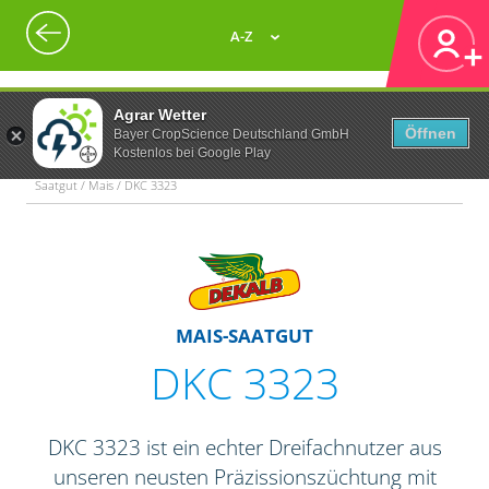
A-Z
Agrar Wetter
Öffnen
Bayer CropScience Deutschland GmbH
Kostenlos bei Google Play
Saatgut / Mais / DKC 3323
MAIS-SAATGUT
DKC 3323
DKC 3323 ist ein echter Dreifachnutzer aus
unseren neusten Präzissionszüchtung mit