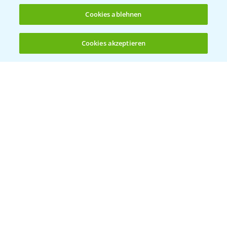
Cookies ablehnen
Cookies akzeptieren
Öffnen
Bis zu 4 Produkte vergleichen:
(noch 4)
Vegetables by Bayer
Gemüsesaatgut von
Vegetables Bayer
WEBSITE BESUCHEN