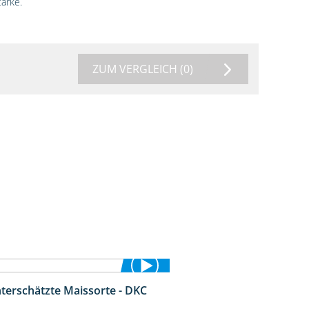
ärke.
ZUM VERGLEICH
(0)
nterschätzte Maissorte - DKC
2:12