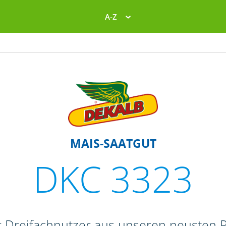
A-Z
MAIS-SAATGUT
DKC 3323
r Dreifachnutzer aus unseren neusten 