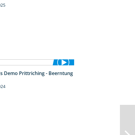
025
is Demo Prittriching - Beerntung
12:28
024