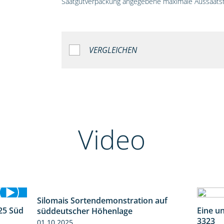
Saatgutverpackung angegebene maximale Aussaatst
VERGLEICHEN
Video
25 Süd
Silomais Sortendemonstration auf
Eine u
5:36
7:04
süddeutscher Höhenlage
3323