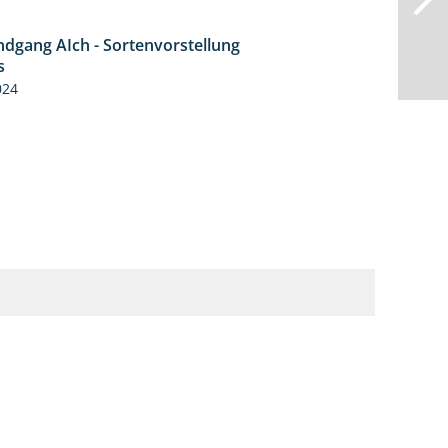
ndgang AIch - Sortenvorstellung
11:24
s
024