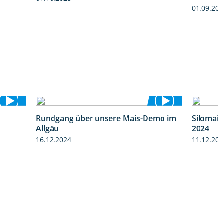
01.10.2025
01.09.2
Rundgang über unsere Mais-Demo im
Siloma
2:31
9:08
Allgäu
2024
16.12.2024
11.12.2