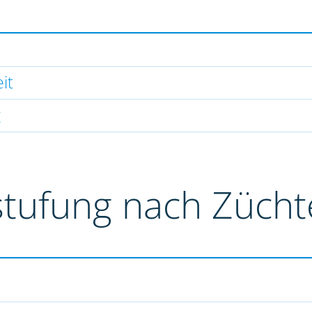
it
g
stufung nach Züch