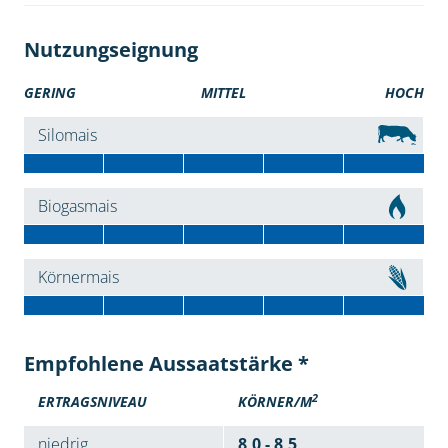
Nutzungseignung
GERING
MITTEL
HOCH
Silomais
Biogasmais
Körnermais
Empfohlene Aussaatstärke *
2
ERTRAGSNIVEAU
KÖRNER/M
niedrig
8,0 - 8,5