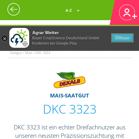
A-Z
Agrar Wetter
Öffnen
Bayer CropScience Deutschland GmbH
Kostenlos bei Google Play
Saatgut / Mais / DKC 3323
MAIS-SAATGUT
DKC 3323
DKC 3323 ist ein echter Dreifachnutzer aus
unseren neusten Präzissionszüchtung mit