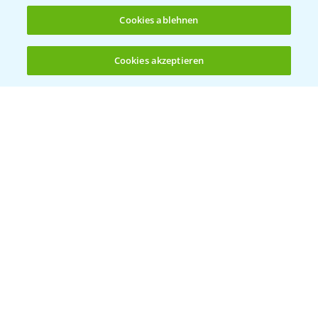
Cookies ablehnen
Cookies akzeptieren
Öffnen
Bis zu 4 Produkte vergleichen:
(noch 4)
Vegetables by Bayer
Gemüsesaatgut von
Vegetables Bayer
WEBSITE BESUCHEN