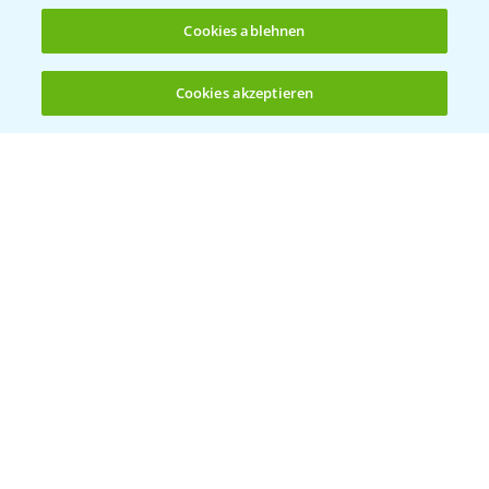
Cookies ablehnen
Cookies akzeptieren
Öffnen
Bis zu 4 Produkte vergleichen:
(noch 4)
Vegetables by Bayer
Gemüsesaatgut von
Vegetables Bayer
WEBSITE BESUCHEN