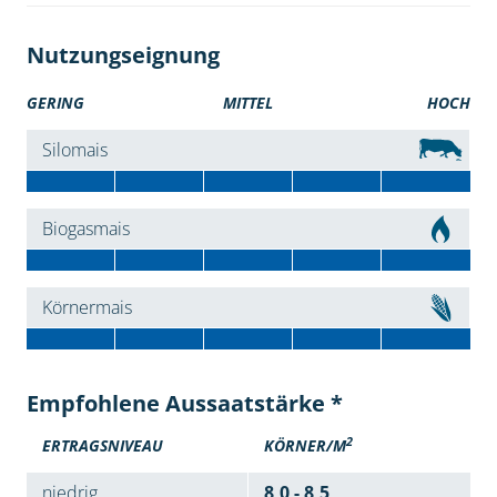
Nutzungseignung
GERING
MITTEL
HOCH
Silomais
Biogasmais
Körnermais
Empfohlene Aussaatstärke *
2
ERTRAGSNIVEAU
KÖRNER/M
niedrig
8,0 - 8,5