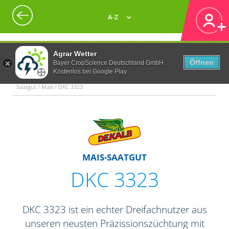
A-Z
Agrar Wetter
Öffnen
Bayer CropScience Deutschland GmbH
Kostenlos bei Google Play
Saatgut / Mais / DKC 3323
MAIS-SAATGUT
DKC 3323
DKC 3323 ist ein echter Dreifachnutzer aus
unseren neusten Präzissionszüchtung mit