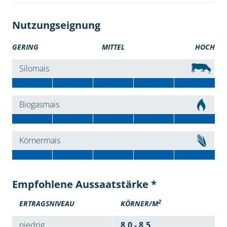
Nutzungseignung
GERING
MITTEL
HOCH
Silomais
Biogasmais
Körnermais
Empfohlene Aussaatstärke *
2
ERTRAGSNIVEAU
KÖRNER/M
niedrig
8,0 - 8,5