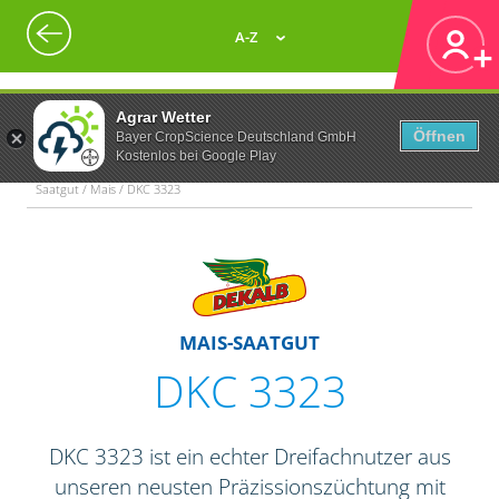
A-Z
Agrar Wetter
Öffnen
Bayer CropScience Deutschland GmbH
Kostenlos bei Google Play
Saatgut / Mais / DKC 3323
MAIS-SAATGUT
DKC 3323
DKC 3323 ist ein echter Dreifachnutzer aus
unseren neusten Präzissionszüchtung mit