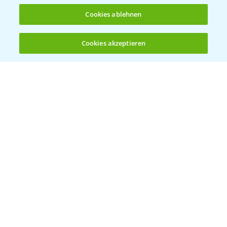
Cookies ablehnen
Cookies akzeptieren
Öffnen
Bis zu 4 Produkte vergleichen:
(noch 4)
Vegetables by Bayer
Gemüsesaatgut von
Vegetables Bayer
WEBSITE BESUCHEN