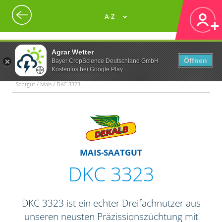
A-Z
Agrar Wetter
Öffnen
Bayer CropScience Deutschland GmbH
Kostenlos bei Google Play
Saatgut / Mais / DKC 3323
MAIS-SAATGUT
DKC 3323
DKC 3323 ist ein echter Dreifachnutzer aus
unseren neusten Präzissionszüchtung mit