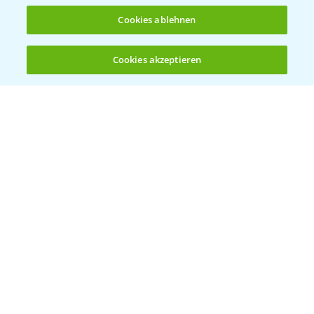
Cookies ablehnen
Cookies akzeptieren
Öffnen
Bis zu 4 Produkte vergleichen:
(noch 4)
Vegetables by Bayer
Gemüsesaatgut von
Vegetables Bayer
WEBSITE BESUCHEN