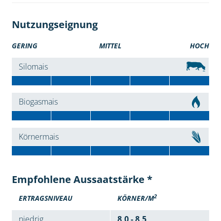
Nutzungseignung
GERING
MITTEL
HOCH
Silomais
Biogasmais
Körnermais
Empfohlene Aussaatstärke *
2
ERTRAGSNIVEAU
KÖRNER/M
niedrig
8,0 - 8,5