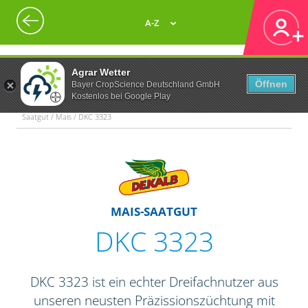
A-Z
Agrar Wetter
Öffnen
Bayer CropScience Deutschland GmbH
Kostenlos bei Google Play
Saatgut / Mais / DKC 3323
MAIS-SAATGUT
DKC 3323
DKC 3323 ist ein echter Dreifachnutzer aus
unseren neusten Präzissionszüchtung mit