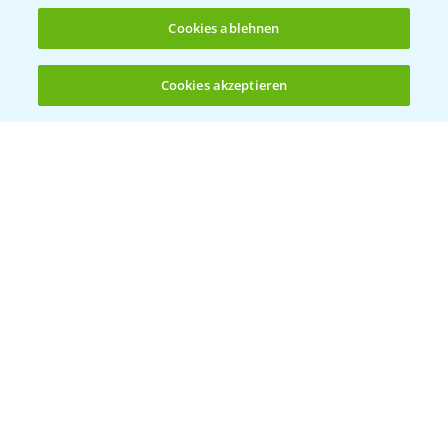
Cookies ablehnen
Cookies akzeptieren
Öffnen
Bis zu 4 Produkte vergleichen:
(noch 4)
Vegetables by Bayer
Gemüsesaatgut von
Vegetables Bayer
WEBSITE BESUCHEN