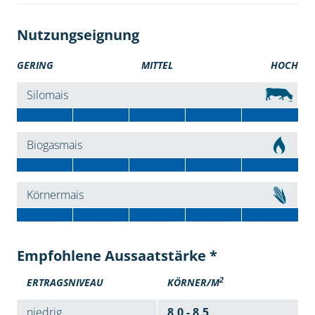
Nutzungseignung
GERING
MITTEL
HOCH
Silomais
Biogasmais
Körnermais
Empfohlene Aussaatstärke *
2
ERTRAGSNIVEAU
KÖRNER/M
niedrig
8,0 - 8,5