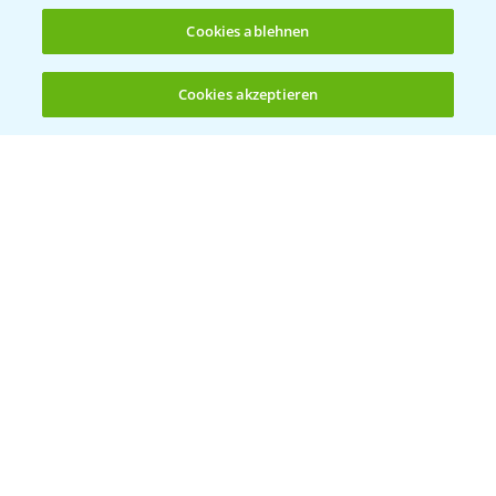
Cookies ablehnen
Cookies akzeptieren
Öffnen
Bis zu 4 Produkte vergleichen:
(noch 4)
Vegetables by Bayer
Gemüsesaatgut von
Vegetables Bayer
WEBSITE BESUCHEN