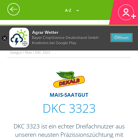
A-Z
Agrar Wetter
Öffnen
Bayer CropScience Deutschland GmbH
Kostenlos bei Google Play
Saatgut / Mais / DKC 3323
MAIS-SAATGUT
DKC 3323
DKC 3323 ist ein echter Dreifachnutzer aus
unseren neusten Präzissionszüchtung mit