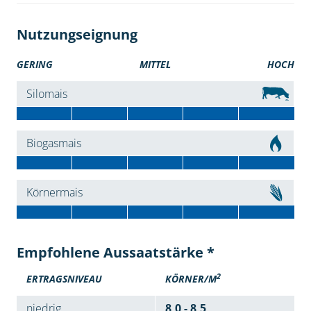
Nutzungseignung
GERING
MITTEL
HOCH
Silomais
Biogasmais
Körnermais
Empfohlene Aussaatstärke *
2
ERTRAGSNIVEAU
KÖRNER/M
niedrig
8,0 - 8,5