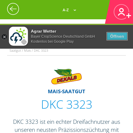
A-Z
Agrar Wetter
Öffnen
Bayer CropScience Deutschland GmbH
Kostenlos bei Google Play
Saatgut / Mais / DKC 3323
MAIS-SAATGUT
DKC 3323
DKC 3323 ist ein echter Dreifachnutzer aus
unseren neusten Präzissionszüchtung mit