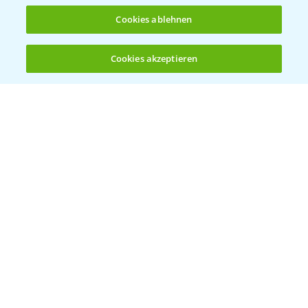
Cookies ablehnen
Cookies akzeptieren
Öffnen
Bis zu 4 Produkte vergleichen:
(noch 4)
Vegetables by Bayer
Gemüsesaatgut von
Vegetables Bayer
WEBSITE BESUCHEN