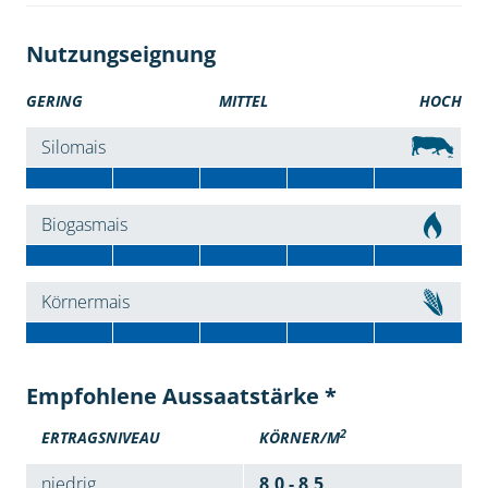
Nutzungseignung
GERING
MITTEL
HOCH
Silomais
Biogasmais
Körnermais
Empfohlene Aussaatstärke *
2
ERTRAGSNIVEAU
KÖRNER/M
niedrig
8,0 - 8,5