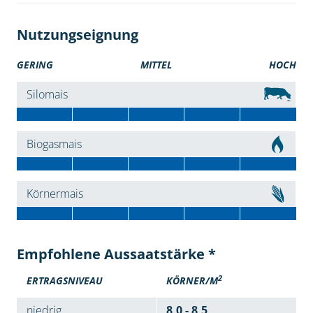
Nutzungseignung
GERING
MITTEL
HOCH
Silomais
Biogasmais
Körnermais
Empfohlene Aussaatstärke *
2
ERTRAGSNIVEAU
KÖRNER/M
niedrig
8,0 - 8,5