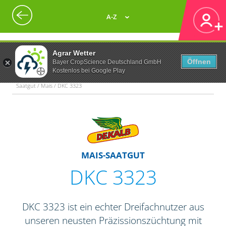
A-Z
Agrar Wetter
Öffnen
Bayer CropScience Deutschland GmbH
Kostenlos bei Google Play
Saatgut / Mais / DKC 3323
MAIS-SAATGUT
DKC 3323
DKC 3323 ist ein echter Dreifachnutzer aus
unseren neusten Präzissionszüchtung mit