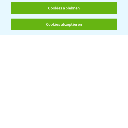
Cookies ablehnen
Cookies akzeptieren
Öffnen
Bis zu 4 Produkte vergleichen:
(noch 4)
Vegetables by Bayer
Gemüsesaatgut von
Vegetables Bayer
WEBSITE BESUCHEN