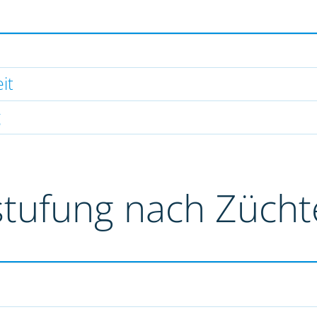
it
g
stufung nach Züch