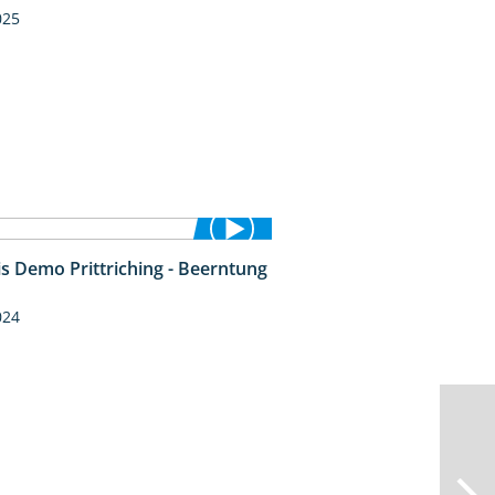
025
is Demo Prittriching - Beerntung
12:28
024