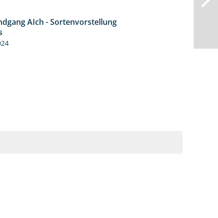
ndgang AIch - Sortenvorstellung
11:24
s
024