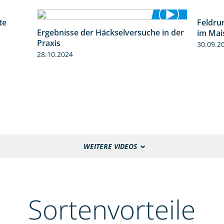
te
Feldru
4:29
Ergebnisse der Häckselversuche in der
im Mai
5:16
Praxis
30.09.2
28.10.2024
WEITERE VIDEOS
Sortenvorteile