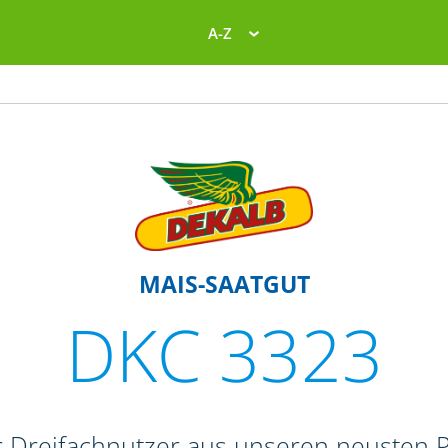
A-Z
MAIS-SAATGUT
DKC 3323
r Dreifachnutzer aus unseren neusten 