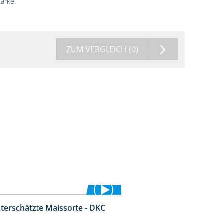
ärke.
ZUM VERGLEICH
(0)
nterschätzte Maissorte - DKC
2:12