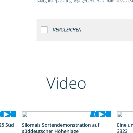
Saatgutverpackung angegebene maximale Aussaatst
VERGLEICHEN
Video
25 Süd
Silomais Sortendemonstration auf
Eine u
5:36
7:04
süddeutscher Höhenlage
3323