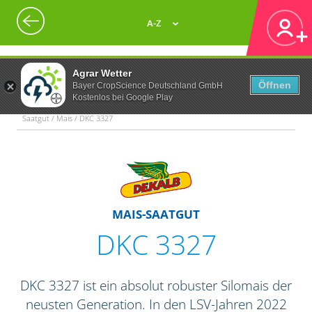
A-Z
Agrar Wetter
Öffnen
Bayer CropScience Deutschland GmbH
Kostenlos bei Google Play
Saatgut / Mais / DKC 3327
MAIS-SAATGUT
DKC 3327
DKC 3327 ist ein absolut robuster Silomais der
neusten Generation. In den LSV-Jahren 2022