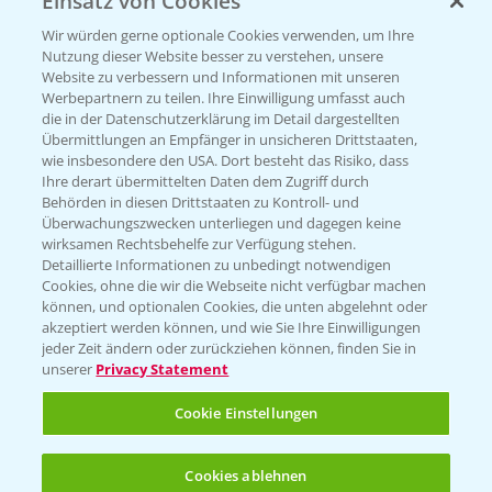
Einsatz von Cookies
KONTAKT
Wir würden gerne optionale Cookies verwenden, um Ihre
Nutzung dieser Website besser zu verstehen, unsere
Hilfe in Notfällen
Website zu verbessern und Informationen mit unseren
Werbepartnern zu teilen. Ihre Einwilligung umfasst auch
T.
+49 (0)214/30-20220
die in der Datenschutzerklärung im Detail dargestellten
Übermittlungen an Empfänger in unsicheren Drittstaaten,
wie insbesondere den USA. Dort besteht das Risiko, dass
Ihre derart übermittelten Daten dem Zugriff durch
Behörden in diesen Drittstaaten zu Kontroll- und
Überwachungszwecken unterliegen und dagegen keine
wirksamen Rechtsbehelfe zur Verfügung stehen.
Folgen Sie uns
Detaillierte Informationen zu unbedingt notwendigen
Cookies, ohne die wir die Webseite nicht verfügbar machen
können, und optionalen Cookies, die unten abgelehnt oder
akzeptiert werden können, und wie Sie Ihre Einwilligungen
jeder Zeit ändern oder zurückziehen können, finden Sie in
unserer
Privacy Statement
Cookie Einstellungen
Allgemeine Nutzungsbedingungen
Datenschutzerklärung
Cookies ablehnen