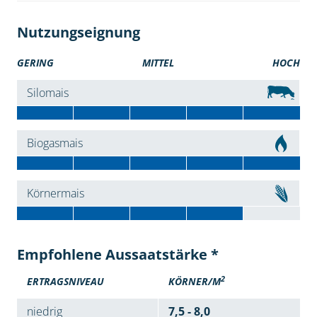
Nutzungseignung
GERING
MITTEL
HOCH
Silomais
Biogasmais
Körnermais
Empfohlene Aussaatstärke *
2
ERTRAGSNIVEAU
KÖRNER/M
niedrig
7,5 - 8,0