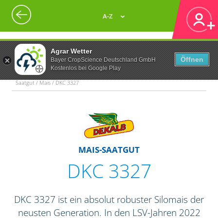
A-Z
Agrar Wetter
Öffnen
Bayer CropScience Deutschland GmbH
Kostenlos bei Google Play
Saatgut / Mais / DKC 3327
MAIS-SAATGUT
DKC 3327
DKC 3327 ist ein absolut robuster Silomais der
neusten Generation. In den LSV-Jahren 2022