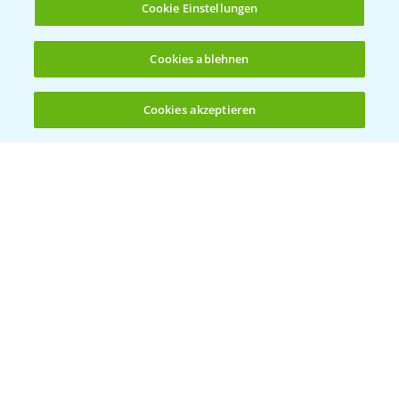
Cookie Einstellungen
Ergebnisse der Häckselversuche in der
5:16
Cookies ablehnen
Praxis
28.10.2024
Cookies akzeptieren
Öffnen
Bis zu 4 Produkte vergleichen:
(noch 4)
Feldrundgang AIch - Sortenvorstellung im
11:24
Mais
30.09.2024