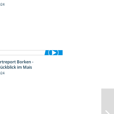
024
rtreport Borken -
4:26
rückblick im Mais
024