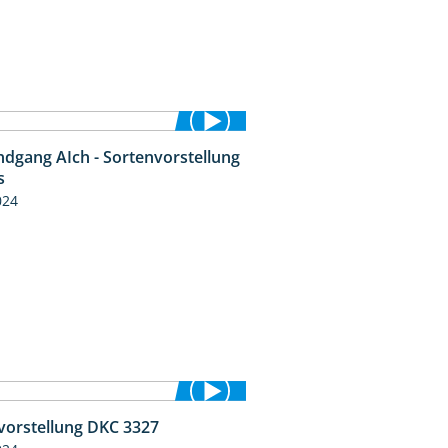
ndgang AIch - Sortenvorstellung
11:24
s
024
vorstellung DKC 3327
1:34