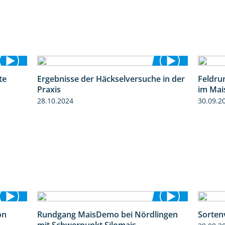
te
Ergebnisse der Häckselversuche in der
Feldru
4:29
5:16
Praxis
im Mai
28.10.2024
30.09.2
on
Rundgang MaisDemo bei Nördlingen
Sorten
5:54
10:51
mit Schwerpunkt Silomais