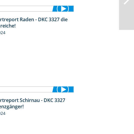
rtreport Raden - DKC 3327 die
2:50
reiche!
024
rtreport Schirnau - DKC 3327
4:19
enzgänger!
024