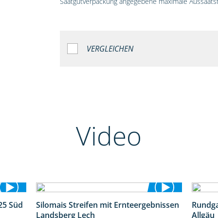
Saatgutverpackung angegebene maximale Aussaatst
VERGLEICHEN
Video
25 Süd
Silomais Streifen mit Ernteergebnissen
Rundga
5:36
11:01
Landsberg Lech
Allgäu