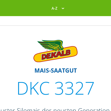
A-Z
MAIS-SAATGUT
DKC 3327
buster Silomais der neusten Generation