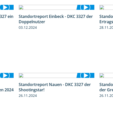
327 ein
Standortreport Einbeck - DKC 3327 der
Stando
1:14
1:29
Doppelnutzer
Ertrags
03.12.2024
28.11.2
Standortreport Nauen - DKC 3327 der
Stando
8:38
2:35
en 2024
Shootingstar!
der Gr
26.11.2024
26.11.2