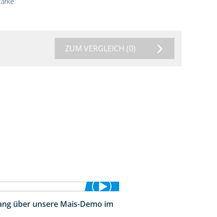
ärke.
ZUM VERGLEICH
(0)
ng über unsere Mais-Demo im
9:08