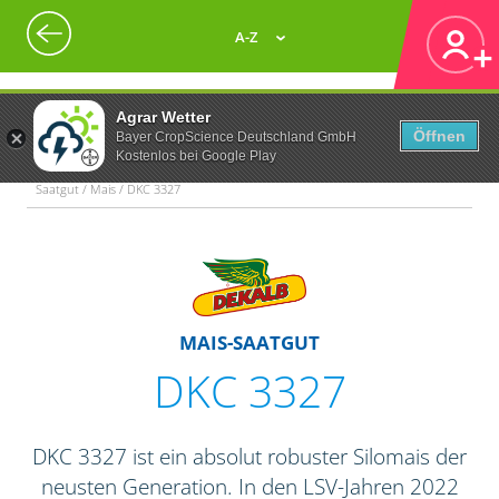
A-Z
Agrar Wetter
Öffnen
Bayer CropScience Deutschland GmbH
Kostenlos bei Google Play
Saatgut / Mais / DKC 3327
MAIS-SAATGUT
DKC 3327
DKC 3327 ist ein absolut robuster Silomais der
neusten Generation. In den LSV-Jahren 2022