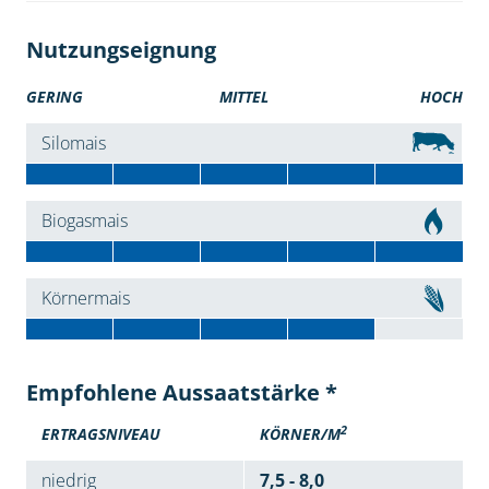
Nutzungseignung
GERING
MITTEL
HOCH
Silomais
Biogasmais
Körnermais
Empfohlene Aussaatstärke *
2
ERTRAGSNIVEAU
KÖRNER/M
niedrig
7,5 - 8,0