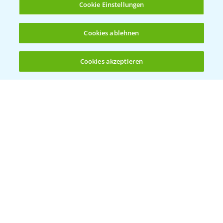
Cookie Einstellungen
Ergebnisse der Häckselversuche in der
5:16
Cookies ablehnen
Praxis
28.10.2024
Cookies akzeptieren
Öffnen
Bis zu 4 Produkte vergleichen:
(noch 4)
Feldrundgang AIch - Sortenvorstellung im
11:24
Mais
30.09.2024