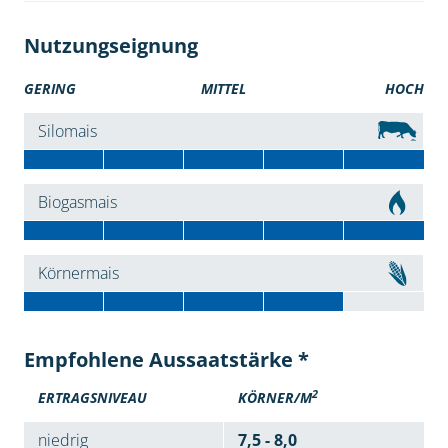
Nutzungseignung
GERING
MITTEL
HOCH
Silomais
Biogasmais
Körnermais
Empfohlene Aussaatstärke *
2
ERTRAGSNIVEAU
KÖRNER/M
niedrig
7,5 - 8,0