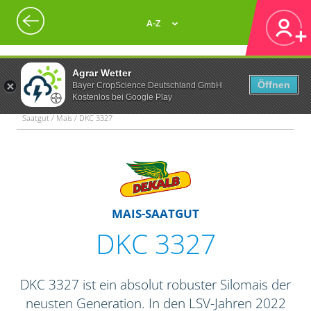
A-Z
Agrar Wetter
Öffnen
Bayer CropScience Deutschland GmbH
Kostenlos bei Google Play
Saatgut / Mais / DKC 3327
MAIS-SAATGUT
DKC 3327
DKC 3327 ist ein absolut robuster Silomais der
neusten Generation. In den LSV-Jahren 2022