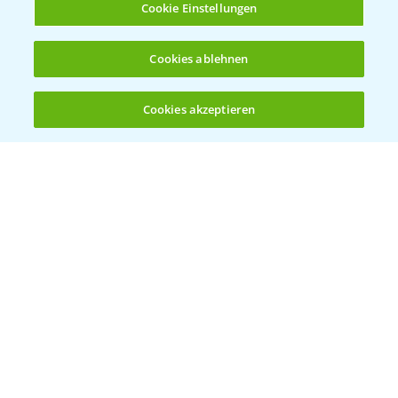
Cookie Einstellungen
Ergebnisse der Häckselversuche in der
5:16
Praxis
Cookies ablehnen
28.10.2024
Cookies akzeptieren
Öffnen
Bis zu 4 Produkte vergleichen:
(noch 4)
Feldrundgang AIch - Sortenvorstellung im
11:24
Mais
30.09.2024