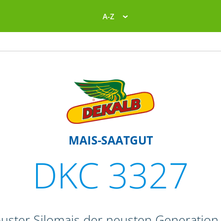
A-Z
MAIS-SAATGUT
DKC 3327
buster Silomais der neusten Generation