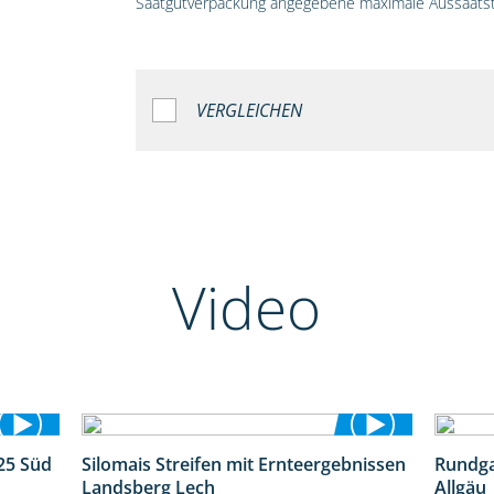
Saatgutverpackung angegebene maximale Aussaatst
VERGLEICHEN
Video
25 Süd
Silomais Streifen mit Ernteergebnissen
Rundga
5:36
11:01
Landsberg Lech
Allgäu