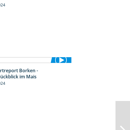
024
rtreport Borken -
4:26
rückblick im Mais
024