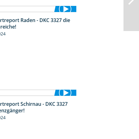
rtreport Raden - DKC 3327 die
2:50
reiche!
024
rtreport Schirnau - DKC 3327
4:19
enzgänger!
024