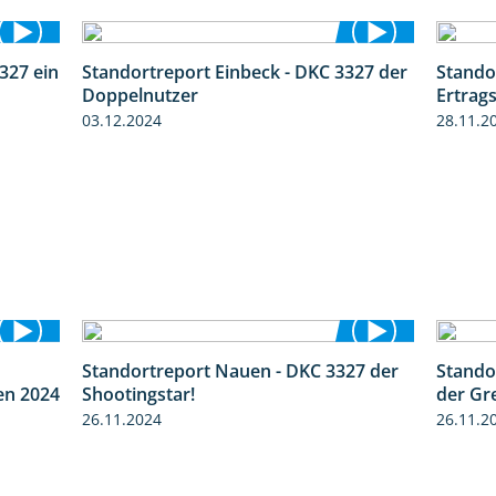
327 ein
Standortreport Einbeck - DKC 3327 der
Stando
1:14
1:29
Doppelnutzer
Ertrags
03.12.2024
28.11.2
Standortreport Nauen - DKC 3327 der
Stando
8:38
2:35
en 2024
Shootingstar!
der Gr
26.11.2024
26.11.2