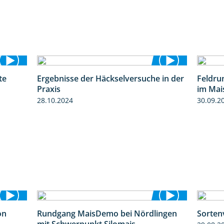
te
Ergebnisse der Häckselversuche in der
Feldru
4:29
5:16
Praxis
im Mai
28.10.2024
30.09.2
on
Rundgang MaisDemo bei Nördlingen
Sorten
5:54
10:51
mit Schwerpunkt Silomais