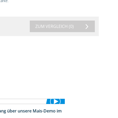
ärke.
ZUM VERGLEICH
(0)
ng über unsere Mais-Demo im
9:08