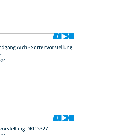
ndgang AIch - Sortenvorstellung
11:24
s
024
vorstellung DKC 3327
1:34