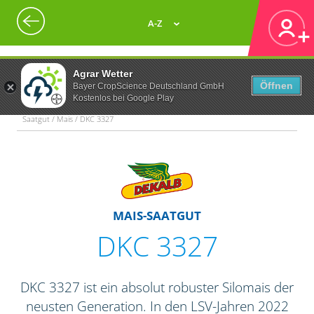
A-Z
Agrar Wetter
Öffnen
Bayer CropScience Deutschland GmbH
Kostenlos bei Google Play
Saatgut / Mais / DKC 3327
MAIS-SAATGUT
DKC 3327
DKC 3327 ist ein absolut robuster Silomais der
neusten Generation. In den LSV-Jahren 2022