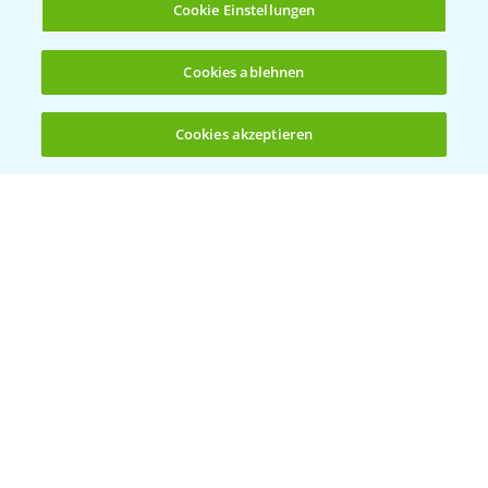
Cookie Einstellungen
Ergebnisse der Häckselversuche in der
5:16
Praxis
Cookies ablehnen
28.10.2024
Cookies akzeptieren
Öffnen
Bis zu 4 Produkte vergleichen:
(noch 4)
Feldrundgang AIch - Sortenvorstellung im
11:24
Mais
30.09.2024