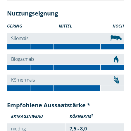
Nutzungseignung
GERING
MITTEL
HOCH
Silomais
Biogasmais
Körnermais
Empfohlene Aussaatstärke *
2
ERTRAGSNIVEAU
KÖRNER/M
niedrig
7,5 - 8,0