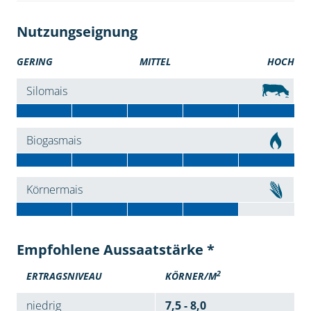
Nutzungseignung
GERING
MITTEL
HOCH
Silomais
Biogasmais
Körnermais
Empfohlene Aussaatstärke *
2
ERTRAGSNIVEAU
KÖRNER/M
niedrig
7,5 - 8,0