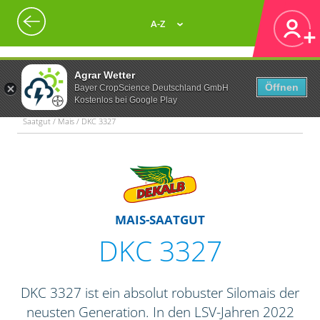
A-Z
Agrar Wetter
Öffnen
Bayer CropScience Deutschland GmbH
Kostenlos bei Google Play
Saatgut / Mais / DKC 3327
MAIS-SAATGUT
DKC 3327
DKC 3327 ist ein absolut robuster Silomais der
neusten Generation. In den LSV-Jahren 2022