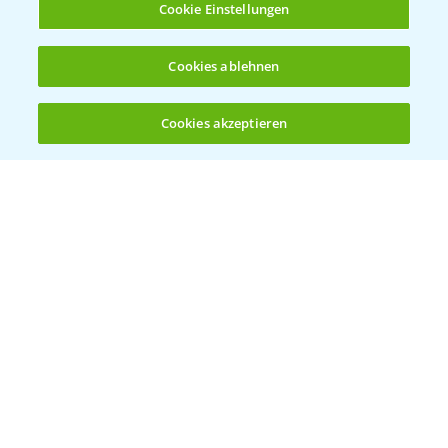
Cookie Einstellungen
Ergebnisse der Häckselversuche in der
5:16
Praxis
Cookies ablehnen
28.10.2024
Cookies akzeptieren
Öffnen
Bis zu 4 Produkte vergleichen:
(noch 4)
Feldrundgang AIch - Sortenvorstellung im
11:24
Mais
30.09.2024