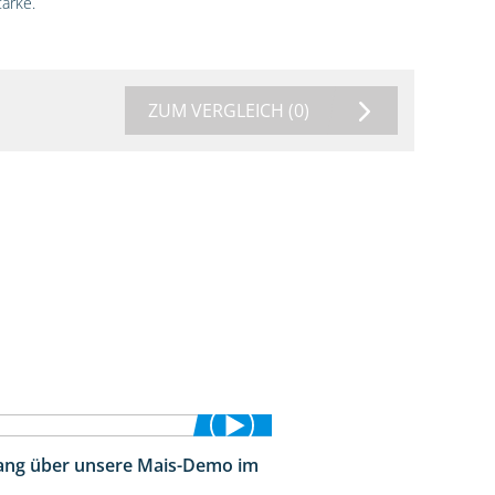
ärke.
ZUM VERGLEICH
(0)
ng über unsere Mais-Demo im
9:08