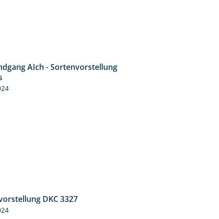
ndgang AIch - Sortenvorstellung
11:24
s
024
vorstellung DKC 3327
1:34
024