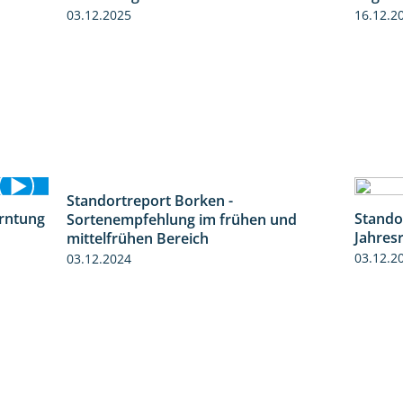
03.12.2025
16.12.2
Standortreport Borken -
7:53
erntung
Stando
Sortenempfehlung im frühen und
12:28
Jahres
mittelfrühen Bereich
03.12.2
03.12.2024