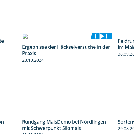
te
Feldru
4:29
Ergebnisse der Häckselversuche in der
im Mai
5:16
Praxis
30.09.2
28.10.2024
on
Rundgang MaisDemo bei Nördlingen
Sorten
5:54
10:51
mit Schwerpunkt Silomais
29.08.2