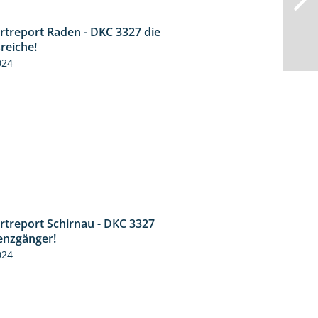
rtreport Raden - DKC 3327 die
2:50
reiche!
024
rtreport Schirnau - DKC 3327
4:19
enzgänger!
024