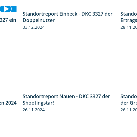
Standortreport Einbeck - DKC 3327 der
Stando
1:29
327 ein
Doppelnutzer
Ertrags
1:14
03.12.2024
28.11.2
Standortreport Nauen - DKC 3327 der
8:38
2:35
Stando
en 2024
Shootingstar!
der Gr
26.11.2024
26.11.2