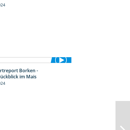
024
rtreport Borken -
4:26
rückblick im Mais
024