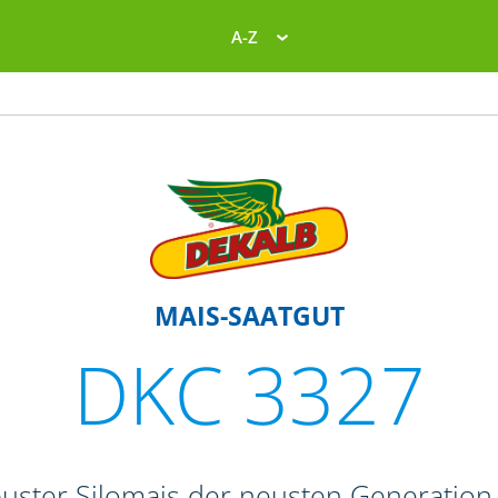
A-Z
MAIS-SAATGUT
DKC 3327
buster Silomais der neusten Generation