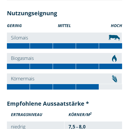
Nutzungseignung
GERING
MITTEL
HOCH
Silomais
Biogasmais
Körnermais
Empfohlene Aussaatstärke *
2
ERTRAGSNIVEAU
KÖRNER/M
niedrig
7,5 - 8,0