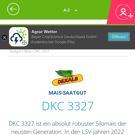
A-Z
Agrar Wetter
Öffnen
Bayer CropScience Deutschland GmbH
Kostenlos bei Google Play
Saatgut / Mais / DKC 3327
MAIS-SAATGUT
DKC 3327
DKC 3327 ist ein absolut robuster Silomais der
neusten Generation. In den LSV-Jahren 2022