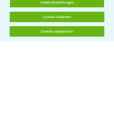
Cookie Einstellungen
Ergebnisse der Häckselversuche in der
5:16
Cookies ablehnen
Praxis
28.10.2024
Cookies akzeptieren
Öffnen
Bis zu 4 Produkte vergleichen:
(noch 4)
Feldrundgang AIch - Sortenvorstellung im
11:24
Mais
30.09.2024