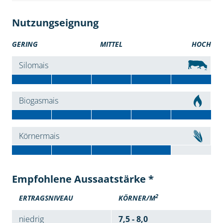
Nutzungseignung
GERING
MITTEL
HOCH
Silomais
Biogasmais
Körnermais
Empfohlene Aussaatstärke *
2
ERTRAGSNIVEAU
KÖRNER/M
niedrig
7,5 - 8,0