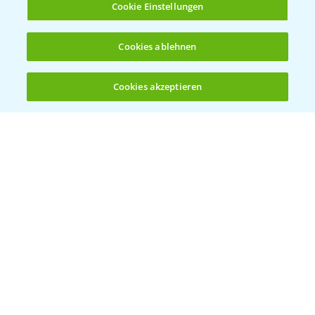
Cookie Einstellungen
Ergebnisse der Häckselversuche in der
5:16
Cookies ablehnen
Praxis
28.10.2024
Cookies akzeptieren
Öffnen
Bis zu 4 Produkte vergleichen:
(noch 4)
Feldrundgang AIch - Sortenvorstellung im
11:24
Mais
30.09.2024