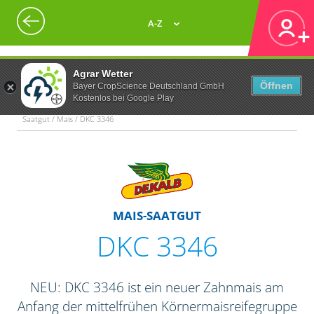
A-Z
Agrar Wetter
Öffnen
Bayer CropScience Deutschland GmbH
Kostenlos bei Google Play
Saatgut / Mais / DKC 3346
MAIS-SAATGUT
DKC 3346
NEU: DKC 3346 ist ein neuer Zahnmais am
Anfang der mittelfrühen Körnermaisreifegruppe