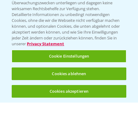
Überwachungszwecken unterliegen und dagegen keine
Wetter Aktuell
wirksamen Rechtsbehelfe zur Verfügung stehen.
Detaillierte Informationen zu unbedingt notwendigen
Cookies, ohne die wir die Webseite nicht verfügbar machen
BROSCHÜREN
können, und optionalen Cookies, die unten abgelehnt oder
akzeptiert werden können, und wie Sie Ihre Einwilligungen
Ackerbau
jeder Zeit ändern oder zurückziehen können, finden Sie in
unserer
Privacy Statement
Saatgut
Sonderkulturen
Cookie Einstellungen
Verantwortung & Sorgfalt
Cookies ablehnen
PAMIRA - Packmittelrücknahme
Cookies akzeptieren
Öffnen
Bis zu 4 Produkte vergleichen:
(noch 4)
Sammelstellen und Termine
PRE - Chemikalien sicher entsorgen
Sammelstellen und Termine