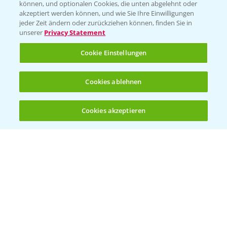
können, und optionalen Cookies, die unten abgelehnt oder
Wetter Aktuell
akzeptiert werden können, und wie Sie Ihre Einwilligungen
jeder Zeit ändern oder zurückziehen können, finden Sie in
unserer
Privacy Statement
BROSCHÜREN
Cookie Einstellungen
Ackerbau
Saatgut
Cookies ablehnen
Sonderkulturen
Cookies akzeptieren
Verantwortung & Sorgfalt
Öffnen
Bis zu 4 Produkte vergleichen:
(noch 4)
PAMIRA - Packmittelrücknahme
Sammelstellen und Termine
PRE - Chemikalien sicher entsorgen
Sammelstellen und Termine