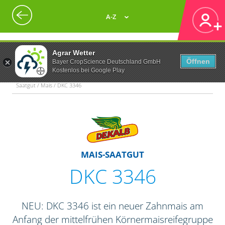
A-Z
Agrar Wetter
Öffnen
Bayer CropScience Deutschland GmbH
Kostenlos bei Google Play
Saatgut / Mais / DKC 3346
MAIS-SAATGUT
DKC 3346
NEU: DKC 3346 ist ein neuer Zahnmais am
Anfang der mittelfrühen Körnermaisreifegruppe