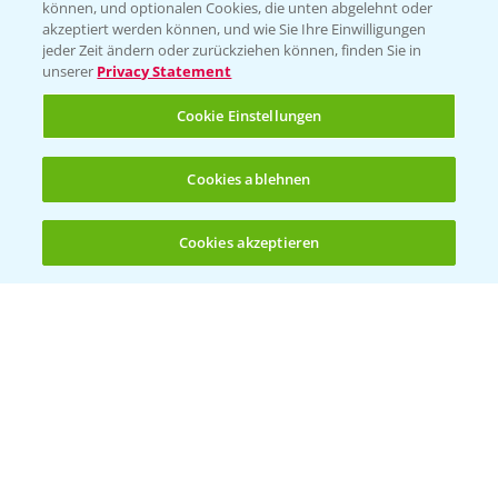
können, und optionalen Cookies, die unten abgelehnt oder
Wetter Aktuell
akzeptiert werden können, und wie Sie Ihre Einwilligungen
jeder Zeit ändern oder zurückziehen können, finden Sie in
unserer
Privacy Statement
BROSCHÜREN
Cookie Einstellungen
Ackerbau
Saatgut
Cookies ablehnen
Sonderkulturen
Cookies akzeptieren
Verantwortung & Sorgfalt
Öffnen
Bis zu 4 Produkte vergleichen:
(noch 4)
PAMIRA - Packmittelrücknahme
Sammelstellen und Termine
PRE - Chemikalien sicher entsorgen
Sammelstellen und Termine