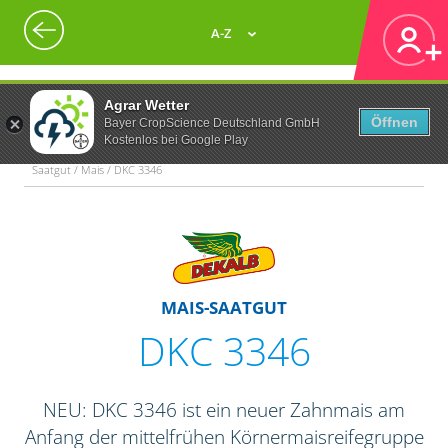
A-Z
Agrar Wetter
Öffnen
Bayer CropScience Deutschland GmbH
Kostenlos bei Google Play
Saatgut / Mais / DKC 3346
MAIS-SAATGUT
DKC 3346
NEU: DKC 3346 ist ein neuer Zahnmais am
Anfang der mittelfrühen Körnermaisreifegruppe