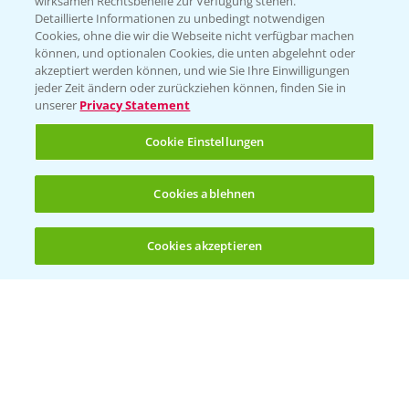
wirksamen Rechtsbehelfe zur Verfügung stehen.
Detaillierte Informationen zu unbedingt notwendigen
Cookies, ohne die wir die Webseite nicht verfügbar machen
Beratung auf WhatsApp
können, und optionalen Cookies, die unten abgelehnt oder
T.
+49 (0)174 346 564 1
akzeptiert werden können, und wie Sie Ihre Einwilligungen
jeder Zeit ändern oder zurückziehen können, finden Sie in
unserer
Privacy Statement
KONTAKT
Cookie Einstellungen
Hilfe in Notfällen
Cookies ablehnen
T.
+49 (0)214/30-20220
Cookies akzeptieren
Öffnen
Bis zu 4 Produkte vergleichen:
(noch 4)
Folgen Sie uns