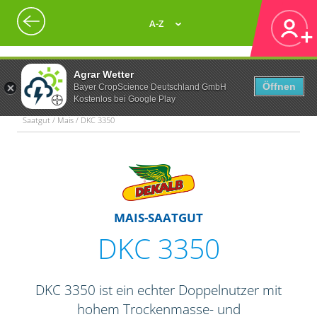
A-Z
Agrar Wetter
Öffnen
Bayer CropScience Deutschland GmbH
Kostenlos bei Google Play
Saatgut / Mais / DKC 3350
MAIS-SAATGUT
DKC 3350
DKC 3350 ist ein echter Doppelnutzer mit
hohem Trockenmasse- und