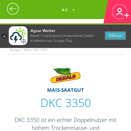
A-Z
Agrar Wetter
Öffnen
Bayer CropScience Deutschland GmbH
Kostenlos bei Google Play
Saatgut / Mais / DKC 3350
MAIS-SAATGUT
DKC 3350
DKC 3350 ist ein echter Doppelnutzer mit
hohem Trockenmasse- und