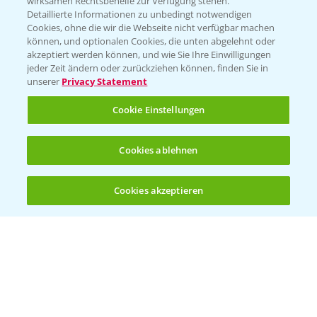
wirksamen Rechtsbehelfe zur Verfügung stehen.
Detaillierte Informationen zu unbedingt notwendigen
Cookies, ohne die wir die Webseite nicht verfügbar machen
Beratung auf WhatsApp
können, und optionalen Cookies, die unten abgelehnt oder
T.
+49 (0)174 346 564 1
akzeptiert werden können, und wie Sie Ihre Einwilligungen
jeder Zeit ändern oder zurückziehen können, finden Sie in
unserer
Privacy Statement
KONTAKT
Cookie Einstellungen
Hilfe in Notfällen
Cookies ablehnen
T.
+49 (0)214/30-20220
Cookies akzeptieren
Öffnen
Bis zu 4 Produkte vergleichen:
(noch 4)
Folgen Sie uns