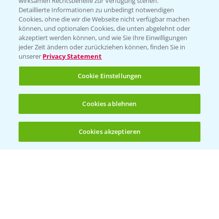
wirksamen Rechtsbehelfe zur Verfügung stehen.
Detaillierte Informationen zu unbedingt notwendigen
Cookies, ohne die wir die Webseite nicht verfügbar machen
Beratung auf WhatsApp
können, und optionalen Cookies, die unten abgelehnt oder
T.
+49 (0)174 346 564 1
akzeptiert werden können, und wie Sie Ihre Einwilligungen
jeder Zeit ändern oder zurückziehen können, finden Sie in
unserer
Privacy Statement
KONTAKT
Cookie Einstellungen
Hilfe in Notfällen
Cookies ablehnen
T.
+49 (0)214/30-20220
Cookies akzeptieren
Öffnen
Bis zu 4 Produkte vergleichen:
(noch 4)
Folgen Sie uns