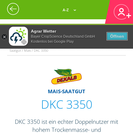
A-Z
Agrar Wetter
Öffnen
Bayer CropScience Deutschland GmbH
Kostenlos bei Google Play
Saatgut / Mais / DKC 3350
MAIS-SAATGUT
DKC 3350
DKC 3350 ist ein echter Doppelnutzer mit
hohem Trockenmasse- und