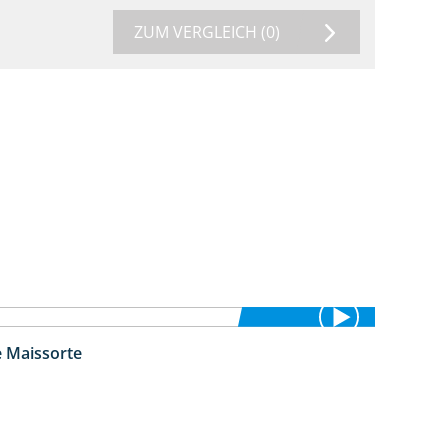
ZUM VERGLEICH
(0)
e Maissorte
1:23