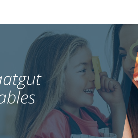
atgut
ables