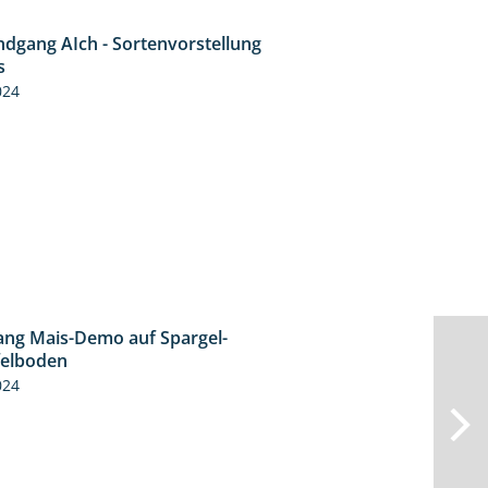
ndgang AIch - Sortenvorstellung
11:24
s
024
ng Mais-Demo auf Spargel-
9:53
felboden
024