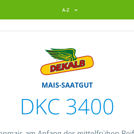
A-Z
MAIS-SAATGUT
DKC 3400
ahnmais am Anfang der mittelfrühen Re