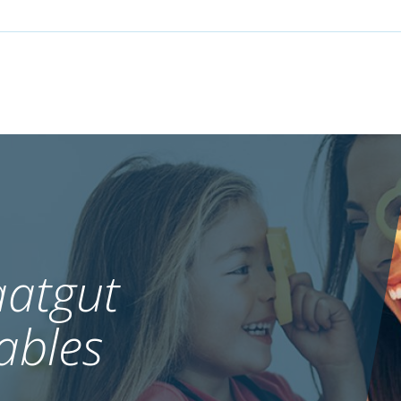
atgut
ables