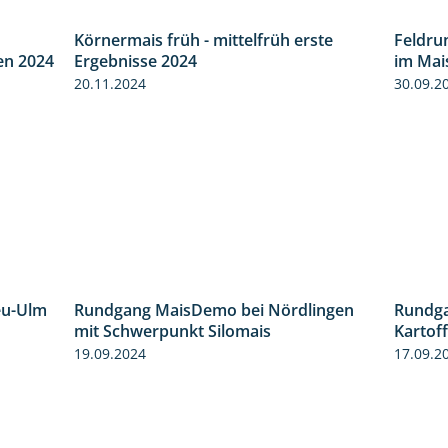
Körnermais früh - mittelfrüh erste
Feldru
8:38
4:29
en 2024
Ergebnisse 2024
im Mai
20.11.2024
30.09.2
eu-Ulm
Rundgang MaisDemo bei Nördlingen
Rundga
4:50
10:51
mit Schwerpunkt Silomais
Kartof
19.09.2024
17.09.2