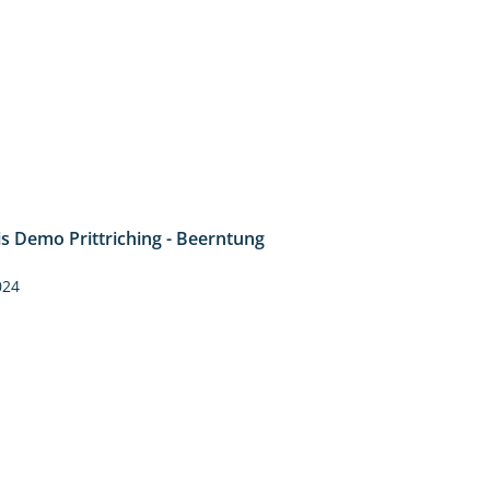
is Demo Prittriching - Beerntung
12:28
024