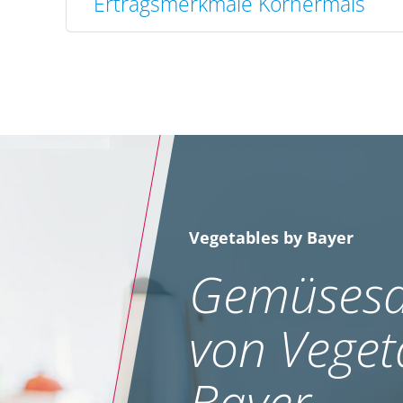
Ertragsmerkmale Körnermais
Vegetables by Bayer
Gemüsesa
von Veget
Bayer