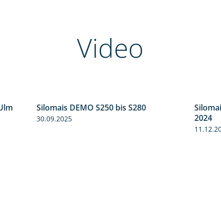
Video
Ulm
Silomais DEMO S250 bis S280
Siloma
7:10
9:58
2024
30.09.2025
11.12.2