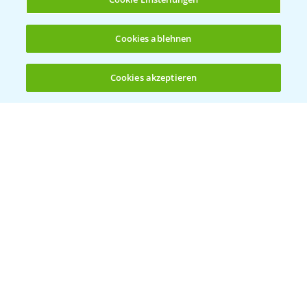
Cookies ablehnen
Cookies akzeptieren
Öffnen
Bis zu 4 Produkte vergleichen:
(noch 4)
Vegetables by Bayer
Gemüsesaatgut von
Vegetables Bayer
WEBSITE BESUCHEN