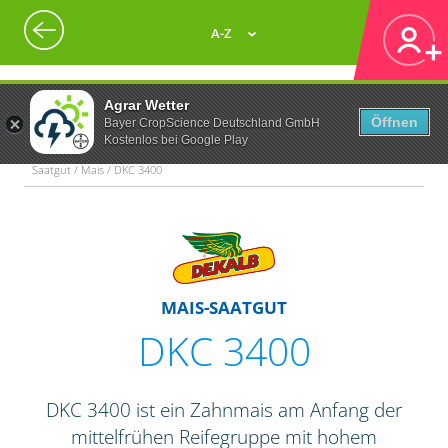
A-Z
Agrar Wetter
Öffnen
Bayer CropScience Deutschland GmbH
Kostenlos bei Google Play
Saatgut / Mais / DKC 3400
MAIS-SAATGUT
DKC 3400
DKC 3400 ist ein Zahnmais am Anfang der
mittelfrühen Reifegruppe mit hohem