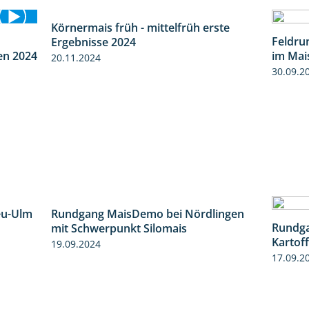
Körnermais früh - mittelfrüh erste
4:29
Feldru
Ergebnisse 2024
8:38
en 2024
im Mai
20.11.2024
30.09.2
eu-Ulm
4:50
Rundgang MaisDemo bei Nördlingen
Rundga
10:51
mit Schwerpunkt Silomais
Kartof
19.09.2024
17.09.2