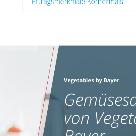
Ertragsmerkmale Körnermais
Vegetables by Bayer
Gemüsesa
von Veget
Bayer