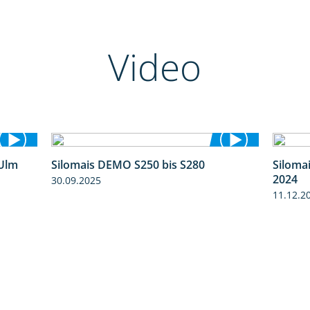
Video
Ulm
Silomais DEMO S250 bis S280
Siloma
7:10
9:58
2024
30.09.2025
11.12.2