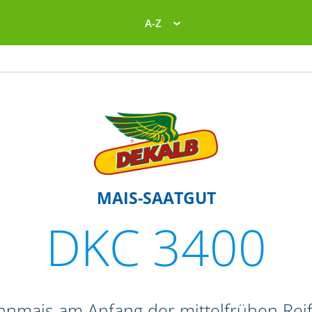
A-Z
MAIS-SAATGUT
DKC 3400
ahnmais am Anfang der mittelfrühen Re