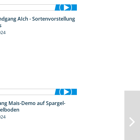
ndgang AIch - Sortenvorstellung
11:24
s
024
ng Mais-Demo auf Spargel-
9:53
felboden
024