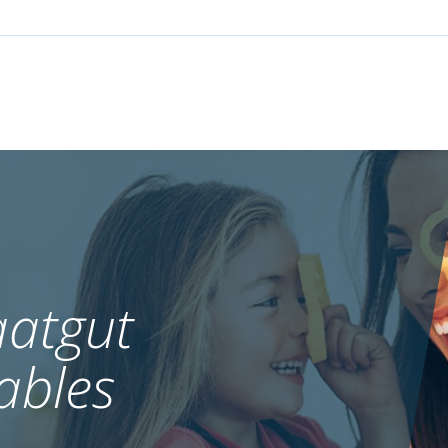
atgut
ables