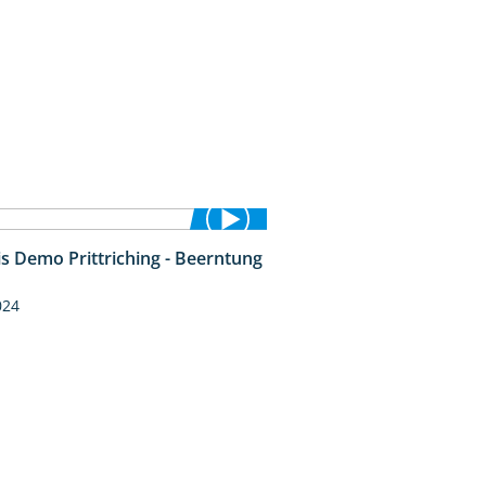
is Demo Prittriching - Beerntung
12:28
024