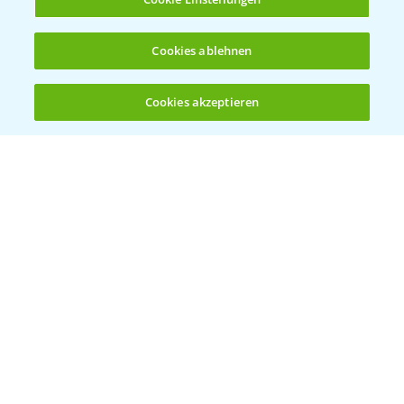
Cookies ablehnen
Cookies akzeptieren
Öffnen
Bis zu 4 Produkte vergleichen:
(noch 4)
Vegetables by Bayer
Gemüsesaatgut von
Vegetables Bayer
WEBSITE BESUCHEN