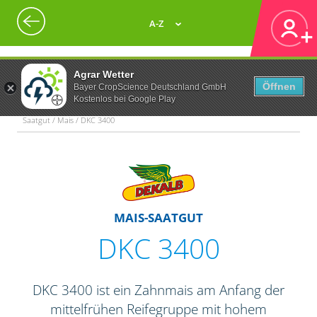
A-Z
Agrar Wetter
Öffnen
Bayer CropScience Deutschland GmbH
Kostenlos bei Google Play
Saatgut / Mais / DKC 3400
MAIS-SAATGUT
DKC 3400
DKC 3400 ist ein Zahnmais am Anfang der
mittelfrühen Reifegruppe mit hohem