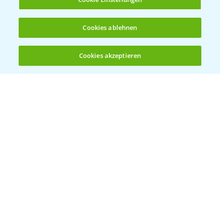
Cookies ablehnen
Cookies akzeptieren
Öffnen
Bis zu 4 Produkte vergleichen:
(noch 4)
Vegetables by Bayer
Gemüsesaatgut von
Vegetables Bayer
WEBSITE BESUCHEN