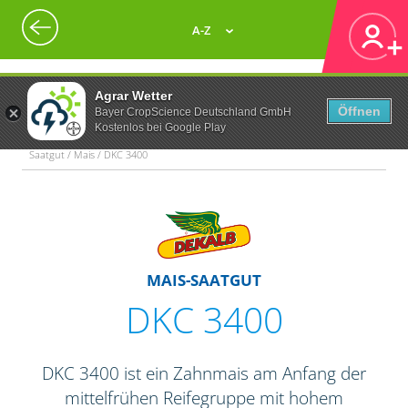
A-Z
Agrar Wetter
Öffnen
Bayer CropScience Deutschland GmbH
Kostenlos bei Google Play
Saatgut / Mais / DKC 3400
MAIS-SAATGUT
DKC 3400
DKC 3400 ist ein Zahnmais am Anfang der
mittelfrühen Reifegruppe mit hohem